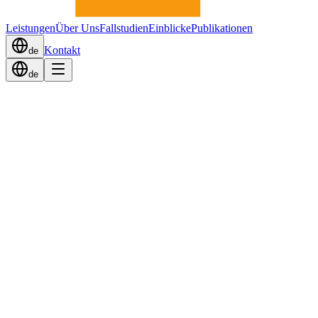
Leistungen
Über Uns
Fallstudien
Einblicke
Publikationen
Kontakt
de
de
Zurück zu Einblicke
IT Sourcing
Die versteckten Kosten von IT-
Outsourcing-Verträgen
3rd Opinion Team
Veröffentlicht am
15. Dezember 2025
Viele Unternehmen unterschätzen die Gesamtkosten ihrer IT-
Outsourcing-Arrangements. Jenseits des Vertragspreises gibt es
erhebliche versteckte Kosten, die die erwarteten Einsparungen
aufzehren können.