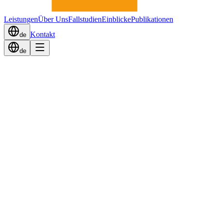
Leistungen
Über Uns
Fallstudien
Einblicke
Publikationen
Kontakt
de
de
Eine dritte
— die
t Ihnen unterschreibt.