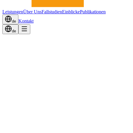
Leistungen
Über Uns
Fallstudien
Einblicke
Publikationen
Kontakt
de
de
Zurück zu Fallstudien
IT-Services
Service-Katalog-Assessment für
Kunde
:
Mittelständischer IT-Service-Provider (DACH)
Die Herausforderung
Der Provider wollte seinen Service-Katalog strukturell überprüfen: 
gegenüber vergleichbaren Anbietern — und welche Services sind tats